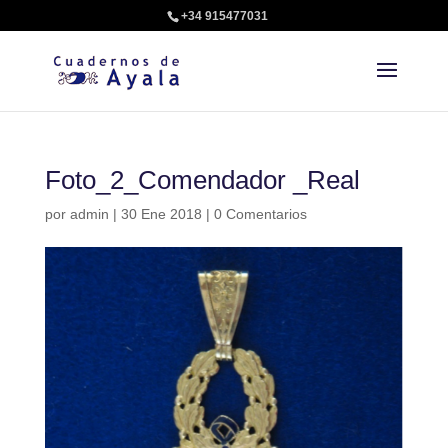
+34 915477031
Foto_2_Comendador _Real
por
admin
|
30 Ene 2018
|
0 Comentarios