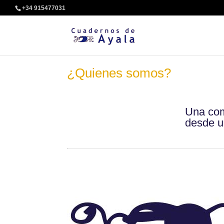
+34 915477031
¿Quienes somos?
Una com
desde un