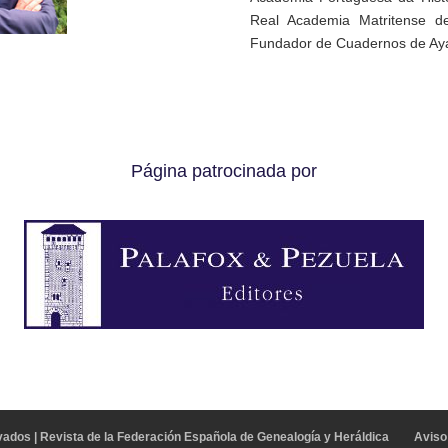
Real Academia Matritense de
Fundador de Cuadernos de Aya
Página patrocinada por
ados | Revista de la Federación Española de Genealogía y Heráldica
Aviso