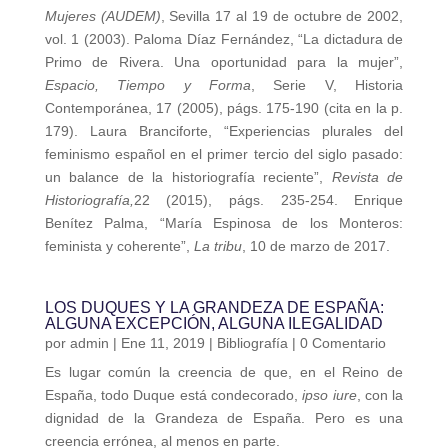
Mujeres (AUDEM)
, Sevilla 17 al 19 de octubre de 2002,
vol. 1 (2003). Paloma Díaz Fernández, “La dictadura de
Primo de Rivera. Una oportunidad para la mujer”,
Espacio, Tiempo y Forma
, Serie V, Historia
Contemporánea, 17 (2005), págs. 175-190 (cita en la p.
179). Laura Branciforte, “Experiencias plurales del
feminismo español en el primer tercio del siglo pasado:
un balance de la historiografía reciente”,
Revista de
Historiografía,
22 (2015), págs. 235-254. Enrique
Benítez Palma, “María Espinosa de los Monteros:
feminista y coherente”,
La tribu
, 10 de marzo de 2017.
LOS DUQUES Y LA GRANDEZA DE ESPAÑA:
ALGUNA EXCEPCIÓN, ALGUNA ILEGALIDAD
por
admin
|
Ene 11, 2019
|
Bibliografía
| 0 Comentario
Es lugar común la creencia de que, en el Reino de
España, todo Duque está condecorado,
ipso iure
, con la
dignidad de la Grandeza de España. Pero es una
creencia errónea, al menos en parte.