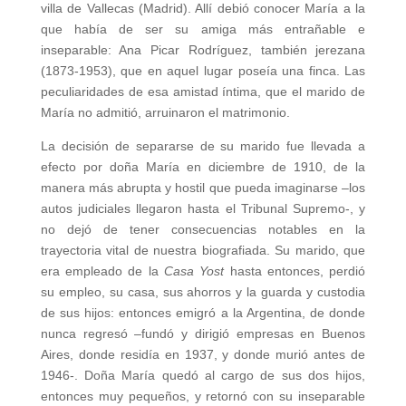
villa de Vallecas (Madrid). Allí debió conocer María a la
que había de ser su amiga más entrañable e
inseparable: Ana Picar Rodríguez, también jerezana
(1873-1953), que en aquel lugar poseía una finca. Las
peculiaridades de esa amistad íntima, que el marido de
María no admitió, arruinaron el matrimonio.
La decisión de separarse de su marido fue llevada a
efecto por doña María en diciembre de 1910, de la
manera más abrupta y hostil que pueda imaginarse –los
autos judiciales llegaron hasta el Tribunal Supremo-, y
no dejó de tener consecuencias notables en la
trayectoria vital de nuestra biografiada. Su marido, que
era empleado de la
Casa Yost
hasta entonces, perdió
su empleo, su casa, sus ahorros y la guarda y custodia
de sus hijos: entonces emigró a la Argentina, de donde
nunca regresó –fundó y dirigió empresas en Buenos
Aires, donde residía en 1937, y donde murió antes de
1946-. Doña María quedó al cargo de sus dos hijos,
entonces muy pequeños, y retornó con su inseparable