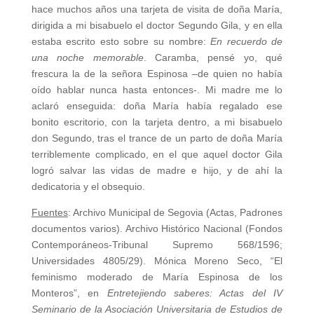
hace muchos años una tarjeta de visita de doña María,
dirigida a mi bisabuelo el doctor Segundo Gila, y en ella
estaba escrito esto sobre su nombre:
En recuerdo de
una noche memorable
. Caramba, pensé yo, qué
frescura la de la señora Espinosa –de quien no había
oído hablar nunca hasta entonces-. Mi madre me lo
aclaró enseguida: doña María había regalado ese
bonito escritorio, con la tarjeta dentro, a mi bisabuelo
don Segundo, tras el trance de un parto de doña María
terriblemente complicado, en el que aquel doctor Gila
logró salvar las vidas de madre e hijo, y de ahí la
dedicatoria y el obsequio.
Fuentes
: Archivo Municipal de Segovia (Actas, Padrones
documentos varios). Archivo Histórico Nacional (Fondos
Contemporáneos-Tribunal Supremo 568/1596;
Universidades 4805/29). Mónica Moreno Seco, “El
feminismo moderado de María Espinosa de los
Monteros”, en
Entretejiendo saberes: Actas del IV
Seminario de la Asociación Universitaria de Estudios de