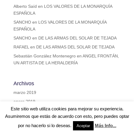
Alberto Saíd
en
LOS VALORES DE LA MONARQUÍA
ESPAÑOLA
SANCHO
en
LOS VALORES DE LA MONARQUÍA
ESPAÑOLA
SANCHO
en
DE LAS ARMAS DEL SOLAR DE TEJADA
RAFAEL
en
DE LAS ARMAS DEL SOLAR DE TEJADA
Sebastián González Montenegro
en
ANGEL FRONTÁN,
UN ARTISTA DE LA HERALDERÍA
Archivos
marzo 2019
enero 2019
Este sitio web utiliza cookies para mejorar su experiencia.
noviembre 2018
Asumiremos que estás de acuerdo con esto, pero puedes optar
octubre 2018
por no hacerlo si lo deseas.
Más Info...
Aceptar
enero 2018