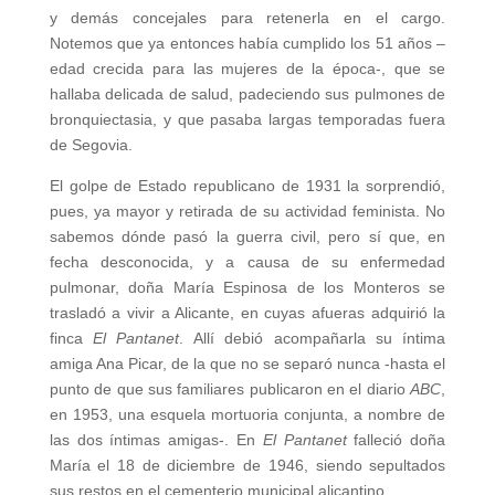
y demás concejales para retenerla en el cargo.
Notemos que ya entonces había cumplido los 51 años –
edad crecida para las mujeres de la época-, que se
hallaba delicada de salud, padeciendo sus pulmones de
bronquiectasia, y que pasaba largas temporadas fuera
de Segovia.
El golpe de Estado republicano de 1931 la sorprendió,
pues, ya mayor y retirada de su actividad feminista. No
sabemos dónde pasó la guerra civil, pero sí que, en
fecha desconocida, y a causa de su enfermedad
pulmonar, doña María Espinosa de los Monteros se
trasladó a vivir a Alicante, en cuyas afueras adquirió la
finca
El Pantanet
. Allí debió acompañarla su íntima
amiga Ana Picar, de la que no se separó nunca -hasta el
punto de que sus familiares publicaron en el diario
ABC
,
en 1953, una esquela mortuoria conjunta, a nombre de
las dos íntimas amigas-. En
El Pantanet
falleció doña
María el 18 de diciembre de 1946, siendo sepultados
sus restos en el cementerio municipal alicantino.