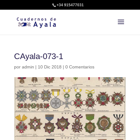
+34 915477031
CAyala-073-1
por
admin
|
10 Dic 2018
|
0 Comentarios