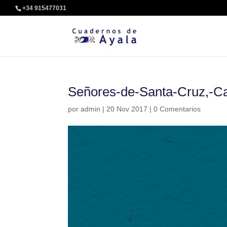
+34 915477031
Señores-de-Santa-Cruz,-Cas
por
admin
|
20 Nov 2017
|
0 Comentarios