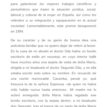
para
galardonar los mejores trabajos científicos y
periodísticos que traten la situación jurídica, social,
laboral y cultural de la mujer en España, así como los
referidos a su integración y equiparación en la actual
sociedad
. Lamentablemente, este premio desapareció
en 1984.
De su carácter y de su genio da buena idea una
anécdota familiar que no quiero dejar de referir al lector.
En la casa de mi abuelo el doctor Gila había un bonito
escritorio de estilo
art nouveau
, en cuyo interior hallé
hace muchos años una tarjeta de visita de doña María,
dirigida a mi bisabuelo el doctor Segundo Gila, y en ella
estaba escrito esto sobre su nombre:
En recuerdo de
una noche memorable
. Caramba, pensé yo, qué
frescura la de la señora Espinosa –de quien no había
oído hablar nunca hasta entonces-. Mi madre me lo
aclaró enseguida: doña María había regalado ese
bonito escritorio, con la tarjeta dentro, a mi bisabuelo
don Segundo, tras el trance de un parto de doña María