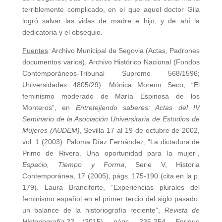
terriblemente complicado, en el que aquel doctor Gila
logró salvar las vidas de madre e hijo, y de ahí la
dedicatoria y el obsequio.
Fuentes
: Archivo Municipal de Segovia (Actas, Padrones
documentos varios). Archivo Histórico Nacional (Fondos
Contemporáneos-Tribunal Supremo 568/1596;
Universidades 4805/29). Mónica Moreno Seco, “El
feminismo moderado de María Espinosa de los
Monteros”, en
Entretejiendo saberes: Actas del IV
Seminario de la Asociación Universitaria de Estudios de
Mujeres (AUDEM)
, Sevilla 17 al 19 de octubre de 2002,
vol. 1 (2003). Paloma Díaz Fernández, “La dictadura de
Primo de Rivera. Una oportunidad para la mujer”,
Espacio, Tiempo y Forma
, Serie V, Historia
Contemporánea, 17 (2005), págs. 175-190 (cita en la p.
179). Laura Branciforte, “Experiencias plurales del
feminismo español en el primer tercio del siglo pasado:
un balance de la historiografía reciente”,
Revista de
Historiografía,
22 (2015), págs. 235-254. Enrique