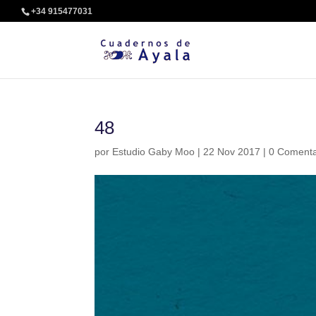
+34 915477031
48
por
Estudio Gaby Moo
|
22 Nov 2017
|
0 Comenta