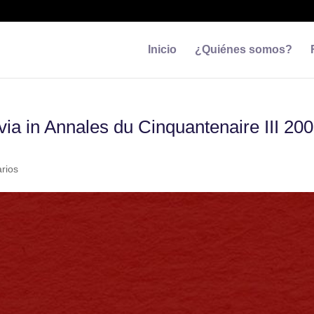
Inicio
¿Quiénes somos?
ia in Annales du Cinquantenaire III 200
rios