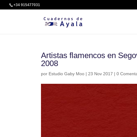
+34 915477031
Artistas flamencos en Segov
2008
por
Estudio Gaby Moo
|
23 Nov 2017
|
0 Comenta