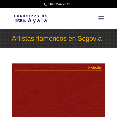
+34 915477031
Artistas flamencos en Segovia