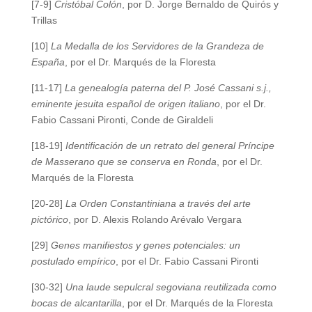
[7-9]
Cristóbal Colón
, por D. Jorge Bernaldo de Quirós y
Trillas
[10]
La Medalla de los Servidores de la Grandeza de
España
, por el Dr. Marqués de la Floresta
[11-17]
La genealogía paterna del P. José Cassani s.j.,
eminente jesuita español de origen italiano
, por el Dr.
Fabio Cassani Pironti, Conde de Giraldeli
[18-19]
Identificación de un retrato del general Príncipe
de Masserano que se conserva en Ronda
, por el Dr.
Marqués de la Floresta
[20-28]
La Orden Constantiniana a través del arte
pictórico
, por D. Alexis Rolando Arévalo Vergara
[29]
Genes manifiestos y genes potenciales: un
postulado empírico
, por el Dr. Fabio Cassani Pironti
[30-32]
Una laude sepulcral segoviana reutilizada como
bocas de alcantarilla
, por el Dr. Marqués de la Floresta